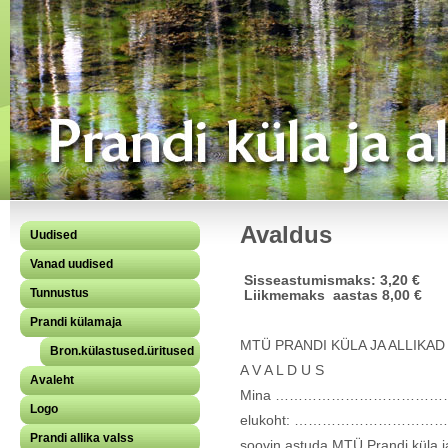
Avaldus
Uudised
Vanad uudised
Sisseastumismaks: 3,20 €
Tunnustus
Liikmemaks aastas 8,00 €
Prandi külamaja
MTÜ PRANDI KÜLA JA ALLIKA
Bron.külastused.üritused
A V A L D U S
Avaleht
Mina ………………………………… 
Logo
elukoht: ……………………
Prandi allika valss
soovin astuda MTÜ Prandi küla ja 