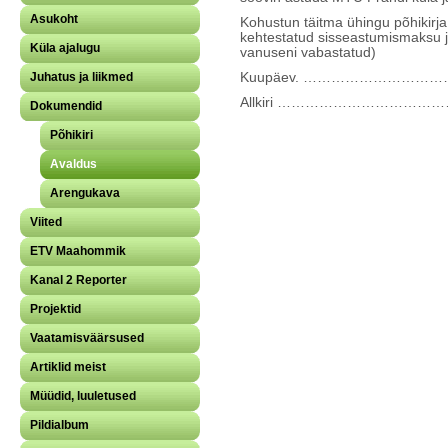
Asukoht
Kohustun täitma ühingu põhikirj
kehtestatud sisseastumismaksu ja
Küla ajalugu
vanuseni vabastatud)
Juhatus ja liikmed
Kuupäev. ……………………………
Allkiri ………………………………
Dokumendid
Põhikiri
Avaldus
Arengukava
Viited
ETV Maahommik
Kanal 2 Reporter
Projektid
Vaatamisväärsused
Artiklid meist
Müüdid, luuletused
Pildialbum